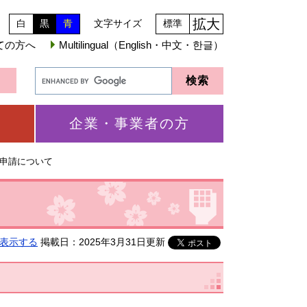
拡大
白
黒
青
文字サイズ
標準
ての方へ
Multilingual（English・中文・한글）
企業・事業者の方
申請について
表示する
掲載日：2025年3月31日更新