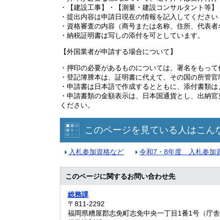
・【建設工事】・【測量・建設コンサルタント等】
・提出内容は申請日現在の情報を記入してください
・資格審査の内容（商号または名称、住所、代表者
・納税証明書は写しの添付を可としています。
【外国業者が申請する場合について】
・押印の必要があるものについては、署名をもって
・登記簿謄本は、証明書に代えて、その国の所管官
・申請書は日本語で作成するとともに、添付書類は
・申請書類の金額表示は、日本国通貨とし、出納官吏
ください。
このページを見ている人はこん
入札参加資格など
令和7・8年度 入札参加
このページに関するお問い合わせ先
総務課
〒811-2292
福岡県糟屋郡志免町志免中央一丁目1番1号（庁舎