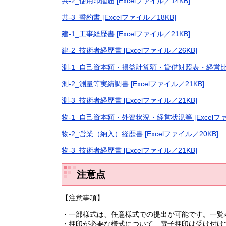
共-2_使用印鑑届 [Excelファイル／14KB]
共-3_誓約書 [Excelファイル／18KB]
建-1_工事経歴書 [Excelファイル／21KB]
建-2_技術者経歴書 [Excelファイル／26KB]
測-1_自己資本額・損益計算額・貸借対照表・経営比率等 
測-2_測量等実績調書 [Excelファイル／21KB]
測-3_技術者経歴書 [Excelファイル／21KB]
物-1_自己資本額・外資状況・経営状況等 [Excelファ
物-2_営業（納入）経歴書 [Excelファイル／20KB]
物-3_技術者経歴書 [Excelファイル／21KB]
注意点
【注意事項】
・一部様式は、任意様式での提出が可能です。一覧
・押印が必要な様式について、電子押印は受け付け