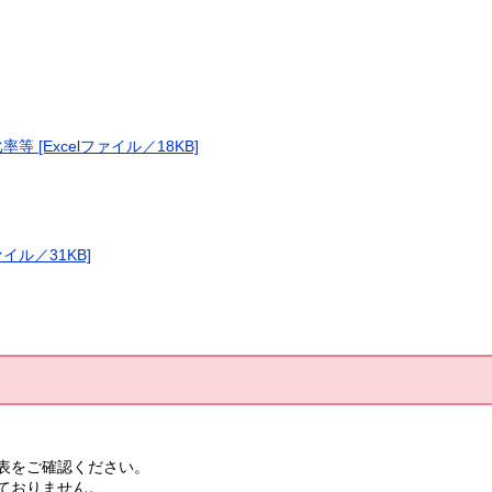
[Excelファイル／18KB]
イル／31KB]
表をご確認ください。
ておりません。