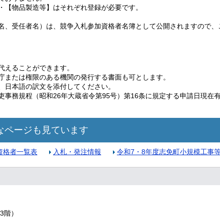
・【物品製造等】はそれぞれ登録が必要です。
名、受任者名）は、競争入札参加資格者名簿として公開されますので、
代えることができます。
庁または権限のある機関の発行する書面も可とします。
、日本語の訳文を添付してください。
事務規程（昭和26年大蔵省令第95号）第16条に規定する申請日現在
なページも見ています
資格者一覧表
入札・発注情報
令和7・8年度志免町小規模工事
3階）