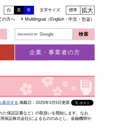
拡大
白
黒
青
文字サイズ
標準
ての方へ
Multilingual（English・中文・한글）
企業・事業者の方
を表示する
掲載日：2025年3月5日更新
れた保証証書など）の取扱いを開始します。なお、
用保証株式会社)によるもののみとし、金融機関や