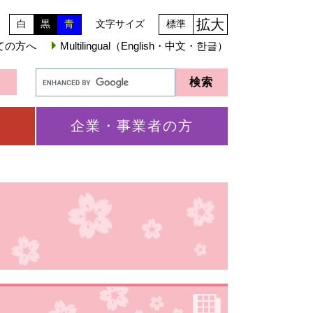
拡大
白
黒
青
文字サイズ
標準
ての方へ
Multilingual（English・中文・한글）
企業・事業者の方