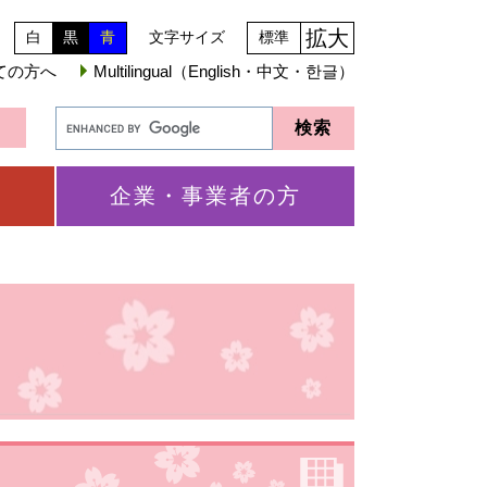
拡大
白
黒
青
文字サイズ
標準
ての方へ
Multilingual（English・中文・한글）
企業・事業者の方