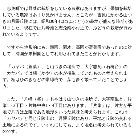
志免町では野菜の栽培をしている農家はありますが、果物を栽培
している農家はあまり見かけません。ところが、吉原にかかる山つ
きの月隈丘陵には、昭和30年代にはぶ どうの栽培が盛んな時期があ
りました。現在では片峰池と志免南小付近で、ぶどうの栽培が行わ
れているようです。
ですから地形的にも、頭園、園木、高園が野菜園であったのに対
して、浦園が果樹園として利用されてきたことがわかります。
「カヤバ（萱葉）」も山つきの場所で、大字志免（石橋台）の
「カヤバ」では栢（かや）の木が植生していたものと考えられま
す。栢はひのきなどの常緑樹で、葉も多く繁っていたことでしょ
う。
また、「片峰（峯）」もやはり山つきの場所で、大字南里と、片
峯1・2丁目・片峰中央1～4丁目にあります。「片峯」は、片方が平
地で片方は丘陵である地形をいった意味と考えられます。これは
「カヤバ」と同じ丘陵上の、月隈丘陵にあり、平地と丘陵の交わる
土地にあるのです。いずれにしても、よく地名は考えられているも
のです。