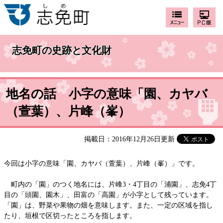
志免町の史跡と文化財
地名の話 小字の意味「園、カヤバ
（萱葉）、片峰（峯）
掲載日：2016年12月26日更新
今回は小字の意味「園、カヤバ（萱葉）、片峰（峯）」です。
町内の「園」のつく地名には、片峰3・4丁目の「浦園」、志免4丁
目の「頭園、園木」、田富の「高園」が小字として残っています。
「園」は、野菜や果物の畑を意味します。また、一定の区域を指し
たり、垣根で区切ったところを指します。