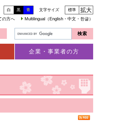
拡大
白
黒
青
文字サイズ
標準
ての方へ
Multilingual（English・中文・한글）
企業・事業者の方