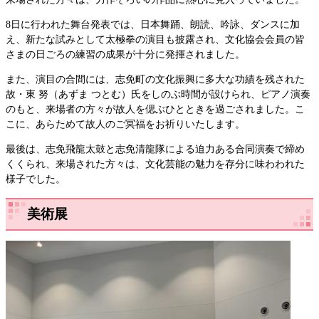
8日に行われた舞台発表では、日本舞踊、朗読、吟詠、ダンスに加
え、新たな試みとして太極拳の演目も披露され、文化協会会員の皆
さまの日ごろの練習の成果が十分に発揮されました。
また、演目の合間には、志免町の文化振興に多大な功績を残された
故・東 努（あずま つとむ）氏をしのぶ時間が設けられ、ピアノ演奏
のもと、来場者の方々が故人を偲ぶひとときを過ごされました。こ
こに、あらためて故人のご冥福をお祈りいたします。
最後は、志免飛龍太鼓と志免清龍隊による迫力ある合同演奏で締め
くくられ、来場された方々は、文化芸能の魅力を存分に味わわれた
様子でした。
美術展