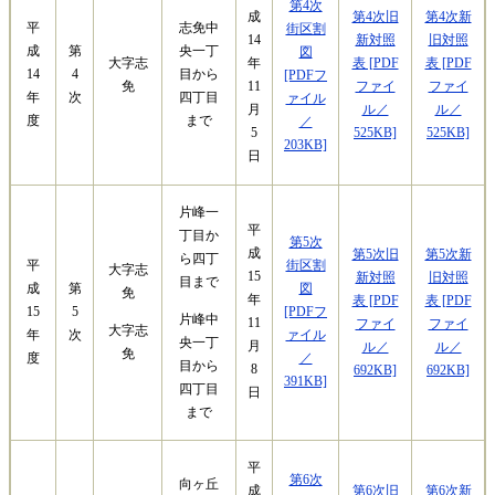
第4次
第4次旧
第4次新
成
平
志免中
街区割
新対照
旧対照
14
成
第
央一丁
図
大字志
表 [PDF
表 [PDF
年
14
4
目から
[PDFフ
免
ファイ
ファイ
11
年
次
四丁目
ァイル
ル／
ル／
月
度
まで
／
525KB]
525KB]
5
203KB]
日
片峰一
平
丁目か
第5次
成
第5次旧
第5次新
ら四丁
街区割
平
大字志
15
新対照
旧対照
目まで
図
成
第
免
年
表 [PDF
表 [PDF
[PDFフ
15
5
片峰中
11
ファイ
ファイ
大字志
ァイル
年
次
央一丁
月
ル／
ル／
免
／
度
目から
8
692KB]
692KB]
391KB]
四丁目
日
まで
平
第6次
向ヶ丘
第6次旧
第6次新
成