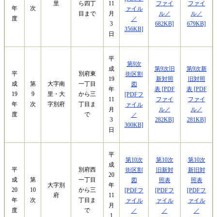
里
ファイ
ファイ
ら四丁
11
年
次
ァイル
ル／
ル／
目まで
月
度
／
682KB]
679KB]
3
356KB]
日
平
第9次
第9次旧
第9次新
成
平
別府東
街区割
新対照
旧対照
19
成
第
大字南
一丁目
図
表 [PDF
表 [PDF
年
19
9
里・大
から三
[PDFフ
ファイ
ファイ
11
年
次
字別府
丁目ま
ァイル
ル／
ル／
月
度
で
／
282KB]
281KB]
3
300KB]
日
平
第10次
第10次
第10次
成
平
別府西
街区割
旧新対
新旧対
20
成
第
一丁目
図
照表
照表
大字別
年
20
10
から三
[PDFフ
[PDFフ
[PDFフ
府
11
年
次
丁目ま
ァイル
ァイル
ァイル
月
度
で
／
／
／
1