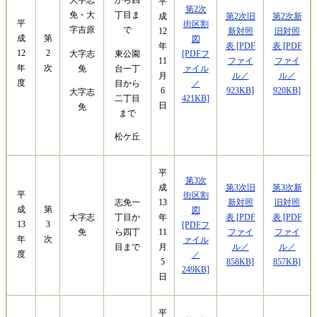
大字志
から四
平
第2次
免・大
丁目ま
第2次旧
第2次新
成
平
街区割
字吉原
で
新対照
旧対照
12
成
第
図
表 [PDF
表 [PDF
年
12
2
大字志
東公園
[PDFフ
ファイ
ファイ
11
年
次
免
台一丁
ァイル
ル／
ル／
月
度
目から
／
923KB]
920KB]
6
大字志
二丁目
421KB]
日
免
まで
松ケ丘
平
第3次
第3次旧
第3次新
成
平
街区割
新対照
旧対照
志免一
13
成
第
図
大字志
表 [PDF
表 [PDF
丁目か
年
13
3
[PDFフ
免
ファイ
ファイ
ら四丁
11
年
次
ァイル
ル／
ル／
目まで
月
度
／
858KB]
857KB]
5
249KB]
日
平