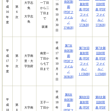
平
街区割
大字志
一丁目
新対照
旧対照
16
成
第
図
免
から二
表 [PDF
表 [PDF
年
16
6
[PDFフ
丁目ま
ファイ
ファイ
10
大字志
年
次
ァイル
で
ル／
ル／
月
免
度
／
572KB]
572KB]
30
坂瀬
374KB]
日
平
第7次
第7次旧
第7次新
成
平
街区割
新対照
旧対照
南里一
17
成
第
大字南
図
表 [PDF
表 [PDF
丁目か
年
17
7
里・大
[PDFフ
ファイ
ファイ
ら七丁
10
年
次
字別府
ァイル
ル／
ル／
目まで
月
度
／
1.15MB]
1.15MB]
8
383KB]
日
平
第8次
第8次旧
第8次新
成
平
街区割
新対照
旧対照
王子一
18
成
第
図
大字南
表 [PDF
表 [PDF
丁目か
年
18
8
[PDFフ