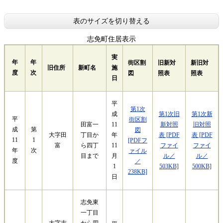
表のサイズを切り替える
志免町住居表示
実
年
年
街区割
旧新対
新旧対
旧住所
新町名
施
度
次
図
照表
照表
日
平
第1次
第1次旧
第1次新
成
平
街区割
新対照
旧対照
田富一
11
成
第
図
大字田
表 [PDF
表 [PDF
丁目か
年
11
1
[PDFフ
富
ファイ
ファイ
ら四丁
11
年
次
ァイル
ル／
ル／
目まで
月
度
／
503KB]
500KB]
1
238KB]
日
志免東
一丁目