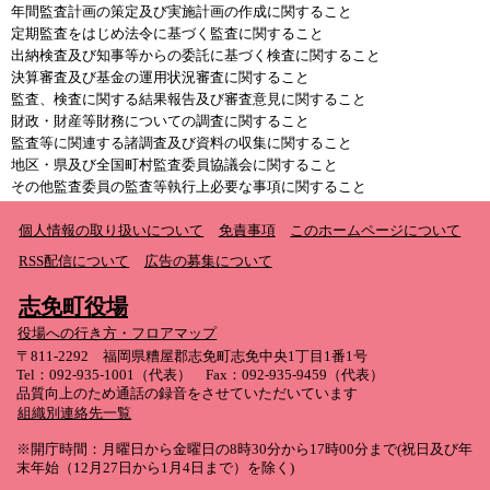
年間監査計画の策定及び実施計画の作成に関すること
定期監査をはじめ法令に基づく監査に関すること
出納検査及び知事等からの委託に基づく検査に関すること
決算審査及び基金の運用状況審査に関すること
監査、検査に関する結果報告及び審査意見に関すること
財政・財産等財務についての調査に関すること
監査等に関連する諸調査及び資料の収集に関すること
地区・県及び全国町村監査委員協議会に関すること
その他監査委員の監査等執行上必要な事項に関すること
個人情報の取り扱いについて
免責事項
このホームページについて
RSS配信について
広告の募集について
志免町役場
役場への行き方・フロアマップ
〒811-2292 福岡県糟屋郡志免町志免中央1丁目1番1号
Tel：092-935-1001（代表） Fax：092-935-9459（代表）
品質向上のため通話の録音をさせていただいています
組織別連絡先一覧
※開庁時間：月曜日から金曜日の8時30分から17時00分まで(祝日及び年
末年始（12月27日から1月4日まで）を除く)