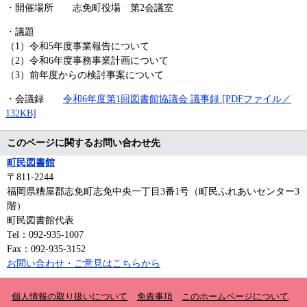
・開催場所 志免町役場 第2会議室
・議題
（1）令和5年度事業報告について
（2）令和6年度事務事業計画について
（3）前年度からの検討事案について
・会議録
令和6年度第1回図書館協議会 議事録 [PDFファイル／
132KB]
このページに関するお問い合わせ先
町民図書館
〒811‐2244
福岡県糟屋郡志免町志免中央一丁目3番1号（町民ふれあいセンター3
階）
町民図書館代表
Tel：092-935-1007
Fax：092-935-3152
お問い合わせ・ご意見はこちらから
個人情報の取り扱いについて
免責事項
このホームページについて