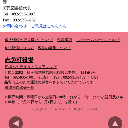
階）
町民図書館代表
Tel：092-935-1007
Fax：092-935-3152
お問い合わせ・ご意見はこちらから
個人情報の取り扱いについて
免責事項
このホームページについて
RSS配信について
広告の募集について
志免町役場
役場への行き方・フロアマップ
〒811-2292 福岡県糟屋郡志免町志免中央1丁目1番1号
Tel：092-935-1001（代表） Fax：092-935-9459（代表）
品質向上のため通話の録音をさせていただいています
組織別連絡先一覧
※開庁時間：月曜日から金曜日の8時30分から17時00分まで(祝日及び年
末年始（12月27日から1月4日まで）を除く)
Copyright © Shime Town. All Rights Reserved.