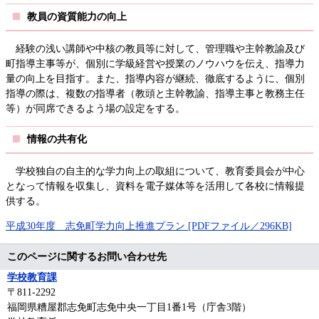
教員の資質能力の向上
経験の浅い講師や中核の教員等に対して、管理職や主幹教諭及び
町指導主事等が、個別に学級経営や授業のノウハウを伝え、指導力
量の向上を目指す。また、指導内容が継続、徹底するように、個別
指導の際は、複数の指導者（教頭と主幹教諭、指導主事と教務主任
等）が同席できるよう場の設定をする。
情報の共有化
学校独自の自主的な学力向上の取組について、教育委員会が中心
となって情報を収集し、資料を電子媒体等を活用して各校に情報提
供する。
平成30年度 志免町学力向上推進プラン [PDFファイル／296KB]
このページに関するお問い合わせ先
学校教育課
〒811-2292
福岡県糟屋郡志免町志免中央一丁目1番1号（庁舎3階）