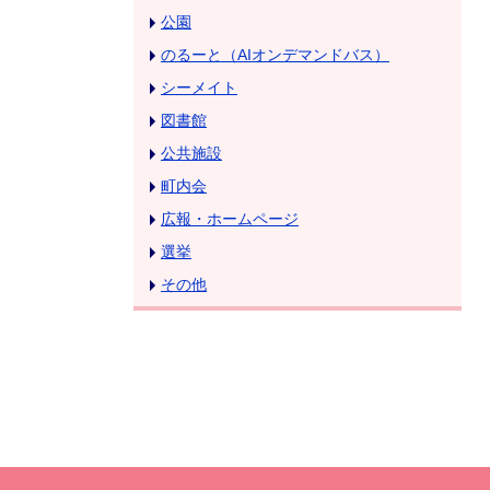
公園
のるーと（AIオンデマンドバス）
シーメイト
図書館
公共施設
町内会
広報・ホームページ
選挙
その他