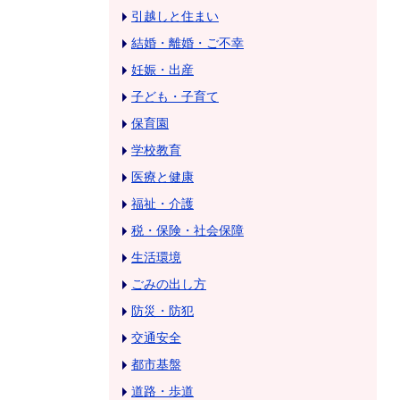
引越しと住まい
結婚・離婚・ご不幸
妊娠・出産
子ども・子育て
保育園
学校教育
医療と健康
福祉・介護
税・保険・社会保障
生活環境
ごみの出し方
防災・防犯
交通安全
都市基盤
道路・歩道