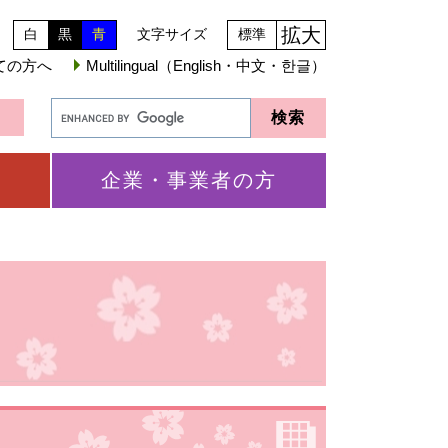
拡大
白
黒
青
文字サイズ
標準
ての方へ
Multilingual（English・中文・한글）
企業・事業者の方