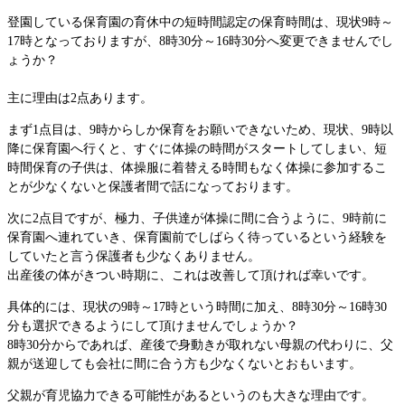
登園している保育園の育休中の短時間認定の保育時間は、現状9時～
17時となっておりますが、8時30分～16時30分へ変更できませんでし
ょうか？
主に理由は2点あります。
まず1点目は、9時からしか保育をお願いできないため、現状、9時以
降に保育園へ行くと、すぐに体操の時間がスタートしてしまい、短
時間保育の子供は、体操服に着替える時間もなく体操に参加するこ
とが少なくないと保護者間で話になっております。
次に2点目ですが、極力、子供達が体操に間に合うように、9時前に
保育園へ連れていき、保育園前でしばらく待っているという経験を
していたと言う保護者も少なくありません。
出産後の体がきつい時期に、これは改善して頂ければ幸いです。
具体的には、現状の9時～17時という時間に加え、8時30分～16時30
分も選択できるようにして頂けませんでしょうか？
8時30分からであれば、産後で身動きが取れない母親の代わりに、父
親が送迎しても会社に間に合う方も少なくないとおもいます。
父親が育児協力できる可能性があるというのも大きな理由です。