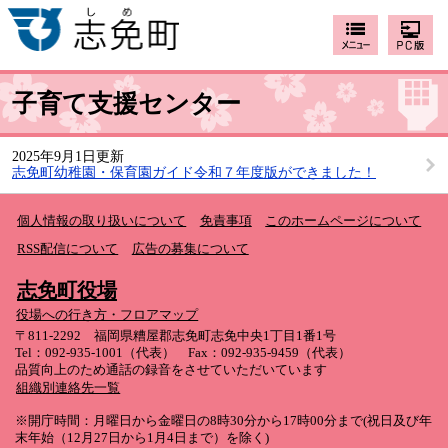
子育て支援センター
2025年9月1日更新
志免町幼稚園・保育園ガイド令和７年度版ができました！
個人情報の取り扱いについて
免責事項
このホームページについて
RSS配信について
広告の募集について
志免町役場
役場への行き方・フロアマップ
〒811-2292 福岡県糟屋郡志免町志免中央1丁目1番1号
Tel：092-935-1001（代表） Fax：092-935-9459（代表）
品質向上のため通話の録音をさせていただいています
組織別連絡先一覧
※開庁時間：月曜日から金曜日の8時30分から17時00分まで(祝日及び年
末年始（12月27日から1月4日まで）を除く)