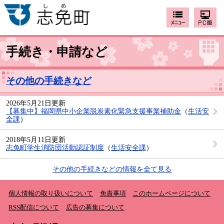
手続き・申請など
その他の手続きなど
2026年5月21日更新
【募集中】福岡県中小企業脱炭素化緊急支援事業補助金
（
生活安
全課
）
2018年5月11日更新
志免町学生消防団活動認証制度
（
生活安全課
）
その他の手続きなどの情報を全て見る
個人情報の取り扱いについて
免責事項
このホームページについて
RSS配信について
広告の募集について