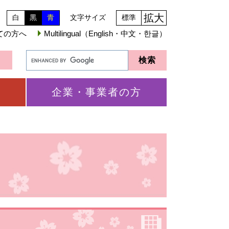
拡大
白
黒
青
文字サイズ
標準
ての方へ
Multilingual（English・中文・한글）
企業・事業者の方