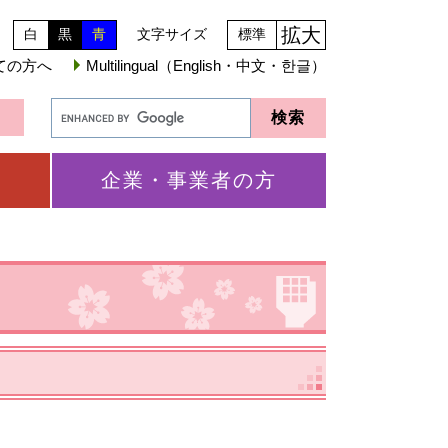
拡大
白
黒
青
文字サイズ
標準
ての方へ
Multilingual（English・中文・한글）
企業・事業者の方