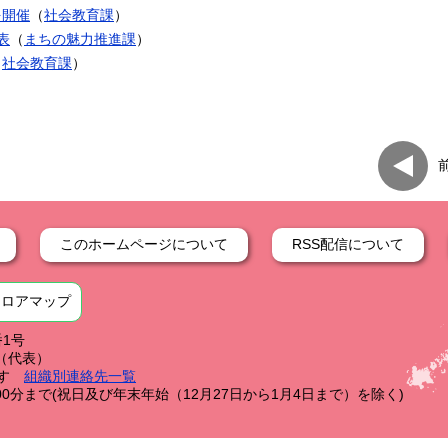
を開催
（
社会教育課
）
表
（
まちの魅力推進課
）
（
社会教育課
）
このホームページについて
RSS配信について
フロアマップ
番1号
59（代表）
す
組織別連絡先一覧
0分まで(祝日及び年末年始（12月27日から1月4日まで）を除く)