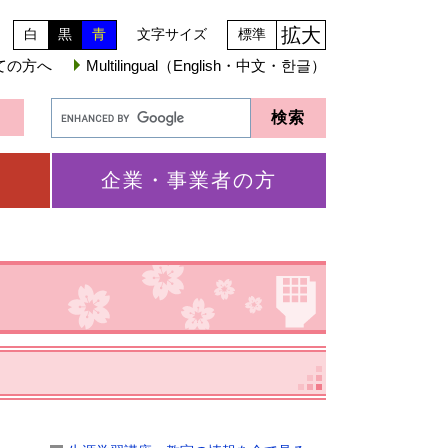
拡大
白
黒
青
文字サイズ
標準
ての方へ
Multilingual（English・中文・한글）
企業・事業者の方