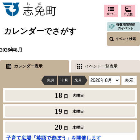
複数期間開催
のイベント
カレンダーでさがす
イベント検索
2026年8月
カレンダー表示
イベント一覧表示
先月
今月
来月
18
火曜日
日
19
水曜日
日
20
木曜日
日
子育て広場「英語で遊ぼう」を開催します