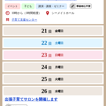
イベント
子ども
講演・講座・ゼミナー
10時から（1時間程度）
シーメイトホール
子育て支援センター
21
金曜日
日
22
土曜日
日
23
日曜日
日
24
月曜日
日
25
火曜日
日
26
水曜日
日
出張子育てサロンを開催します