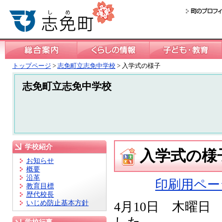
トップページ
>
志免町立志免中学校
> 入学式の様子
志免町立志免中学校
学校紹介
入学式の様
お知らせ
概要
沿革
印刷用ペー
教育目標
歴代校長
いじめ防止基本方針
4月10日 木曜日