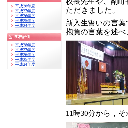
校長先生や、副町
平成28年度
ただきました。
平成27年度
平成26年度
平成25年度
新入生誓いの言葉
平成24年度
抱負の言葉を述べ
学校評価
平成28年度
平成27年度
平成26年度
平成25年度
平成24年度
11時30分から