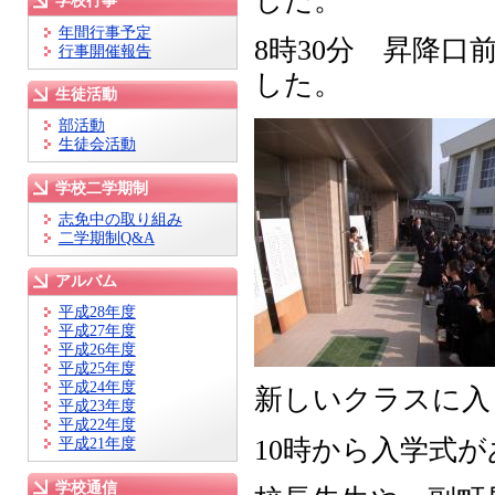
した。
学校行事
年間行事予定
8時30分 昇降
行事開催報告
した。
生徒活動
部活動
生徒会活動
学校二学期制
志免中の取り組み
二学期制Q&A
アルバム
平成28年度
平成27年度
平成26年度
平成25年度
平成24年度
新しいクラスに入
平成23年度
平成22年度
10時から入学式
平成21年度
学校通信