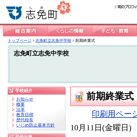
トップページ
>
志免町立志免中学校
> 前期終業式
志免町立志免中学校
学校紹介
前期終業式
お知らせ
概要
沿革
印刷用ペー
教育目標
歴代校長
いじめ防止基本方針
10月11日(金曜