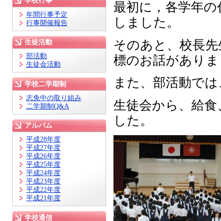
学校行事
最初に，各学年の
年間行事予定
しました。
行事開催報告
そのあと、校長先
生徒活動
部活動
標のお話がありま
生徒会活動
また、部活動では
学校二学期制
志免中の取り組み
生徒会から、給食
二学期制Q&A
した。
アルバム
平成28年度
平成27年度
平成26年度
平成25年度
平成24年度
平成23年度
平成22年度
平成21年度
学校通信