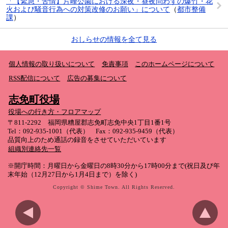
「【緊急・苦情】片峰公園における深夜・昼夜問わずの爆竹・花
火および騒音行為への対策改修のお願い」について
（
都市整備
課
）
おしらせの情報を全て見る
個人情報の取り扱いについて
免責事項
このホームページについて
RSS配信について
広告の募集について
志免町役場
役場への行き方・フロアマップ
〒811-2292 福岡県糟屋郡志免町志免中央1丁目1番1号
Tel：092-935-1001（代表） Fax：092-935-9459（代表）
品質向上のため通話の録音をさせていただいています
組織別連絡先一覧
※開庁時間：月曜日から金曜日の8時30分から17時00分まで(祝日及び年
末年始（12月27日から1月4日まで）を除く)
Copyright © Shime Town. All Rights Reserved.