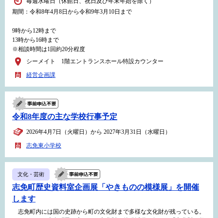
毎週水曜日（休館日、祝日及び年末年始を除く）
期間：令和8年4月8日から令和9年3月10日まで
9時から12時まで
13時から16時まで
※相談時間は1回約20分程度
シーメイト 1階エントランスホール特設カウンター
経営企画課
令和8年度の主な学校行事予定
2026年4月7日（火曜日）から 2027年3月31日（水曜日）
志免東小学校
文化・芸術
志免町歴史資料室企画展「やきものの模様展」を開催
します
志免町内には国の史跡から町の文化財まで多様な文化財が残っている。