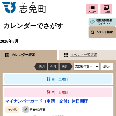
複数期間開催
のイベント
カレンダーでさがす
イベント検索
2026年8月
カレンダー表示
イベント一覧表示
先月
今月
来月
8
土曜日
日
9
日曜日
日
マイナンバーカード（申請・交付）休日開庁
その他