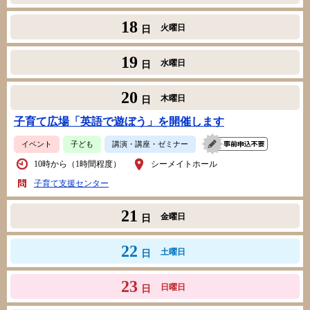
18
火曜日
日
19
水曜日
日
20
木曜日
日
子育て広場「英語で遊ぼう」を開催します
イベント
子ども
講演・講座・ゼミナー
10時から（1時間程度）
シーメイトホール
子育て支援センター
21
金曜日
日
22
土曜日
日
23
日曜日
日