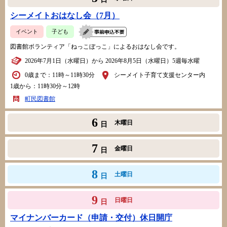
シーメイトおはなし会（7月）
イベント
子ども
図書館ボランティア「ねっこぼっこ」によるおはなし会です。
2026年7月1日（水曜日）から 2026年8月5日（水曜日）5週毎水曜
0歳まで：11時～11時30分
シーメイト子育て支援センター内
1歳から：11時30分～12時
町民図書館
6
木曜日
日
7
金曜日
日
8
土曜日
日
9
日曜日
日
マイナンバーカード（申請・交付）休日開庁