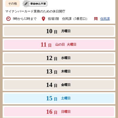
その他
マイナンバーカード業務のための休日開庁
9時から12時まで
役場1階 住民課（5番窓口）
住民課
10
月曜日
日
11
山の日
火曜日
日
12
水曜日
日
13
木曜日
日
14
金曜日
日
15
土曜日
日
16
日曜日
日