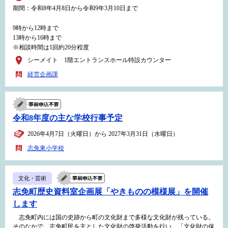
期間：令和8年4月8日から令和9年3月10日まで
9時から12時まで
13時から16時まで
※相談時間は1回約20分程度
シーメイト 1階エントランスホール特設カウンター
経営企画課
令和8年度の主な学校行事予定
2026年4月7日（火曜日）から 2027年3月31日（水曜日）
志免東小学校
文化・芸術
志免町歴史資料室企画展「やきものの模様展」を開催
します
志免町内には国の史跡から町の文化財まで多様な文化財が残っている。
そのなかで、志免町民を主とした文化財の啓発活動を行い、「文化財の保