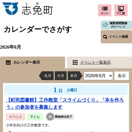
複数期間開催
のイベント
カレンダーでさがす
イベント検索
2026年8月
カレンダー表示
イベント一覧表示
先月
今月
来月
1
土曜日
日
【町民図書館】工作教室「スライムづくり」「本を作ろ
う」の参加者を募集します
イベント
子ども
小学生向けの工作教室です。