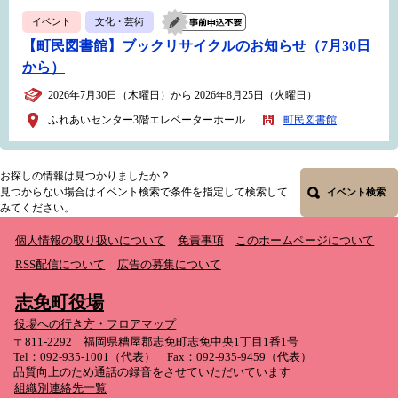
イベント
文化・芸術
【町民図書館】ブックリサイクルのお知らせ（7月30日
から）
2026年7月30日（木曜日）から 2026年8月25日（火曜日）
ふれあいセンター3階エレベーターホール
町民図書館
お探しの情報は見つかりましたか？
見つからない場合はイベント検索で条件を指定して検索して
イベント検索
みてください。
個人情報の取り扱いについて
免責事項
このホームページについて
RSS配信について
広告の募集について
志免町役場
役場への行き方・フロアマップ
〒811-2292 福岡県糟屋郡志免町志免中央1丁目1番1号
Tel：092-935-1001（代表） Fax：092-935-9459（代表）
品質向上のため通話の録音をさせていただいています
組織別連絡先一覧