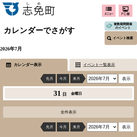
複数期間開催
のイベント
カレンダーでさがす
イベント検索
2026年7月
カレンダー表示
イベント一覧表示
先月
今月
来月
31
金曜日
日
全件表示
先月
今月
来月