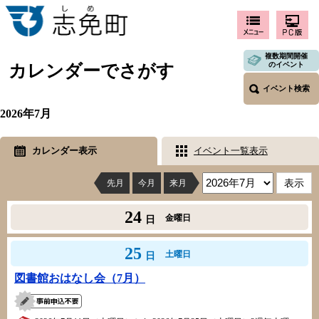
複数期間開催
のイベント
カレンダーでさがす
イベント検索
2026年7月
カレンダー表示
イベント一覧表示
先月
今月
来月
24
金曜日
日
25
土曜日
日
図書館おはなし会（7月）