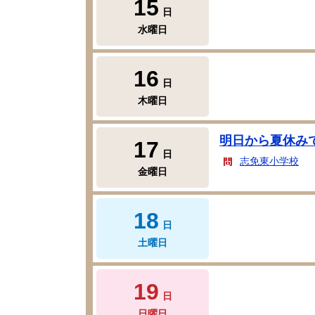
15
日
水曜日
16
日
木曜日
明日から夏休み
17
日
志免東小学校
金曜日
18
日
土曜日
19
日
日曜日