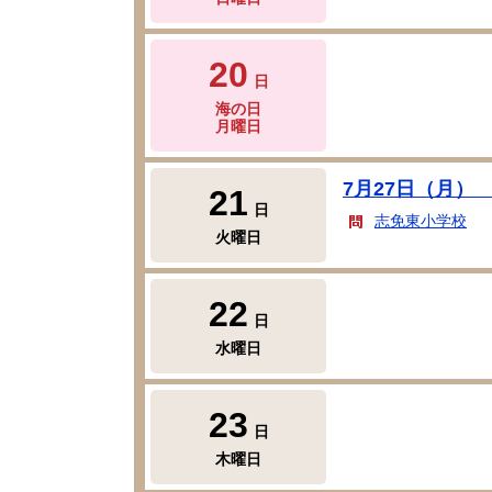
20
日
海の日
月曜日
7月27日（月）
21
日
志免東小学校
火曜日
22
日
水曜日
23
日
木曜日