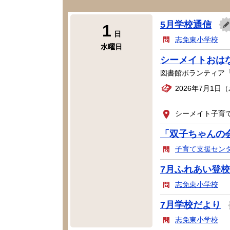
5月学校通信
1
日
志免東小学校
水曜日
シーメイトおは
図書館ボランティア
2026年7月1日
シーメイト子育
「双子ちゃんの
子育て支援セン
7月ふれあい登
志免東小学校
7月学校だより
志免東小学校