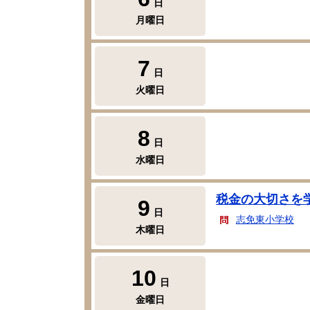
日
月曜日
7
日
火曜日
8
日
水曜日
税金の大切さを
9
日
志免東小学校
木曜日
10
日
金曜日