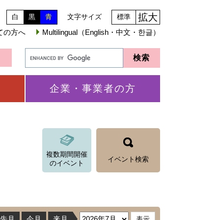
拡大
白
黒
青
文字サイズ
標準
ての方へ
Multilingual（English・中文・한글）
企業・事業者の方
複数期間開催
イベント検索
のイベント
先月
今月
来月