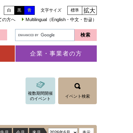
拡大
白
黒
青
文字サイズ
標準
ての方へ
Multilingual（English・中文・한글）
企業・事業者の方
複数期間開催
イベント検索
のイベント
先月
今月
来月