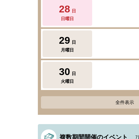
28
日
日曜日
29
日
月曜日
30
日
火曜日
全件表示
複数期間開催のイベント