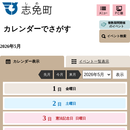
複数期間開催
のイベント
カレンダーでさがす
イベント検索
2026年5月
カレンダー表示
イベント一覧表示
先月
今月
来月
1
金曜日
日
2
土曜日
日
3
憲法記念日
日曜日
日