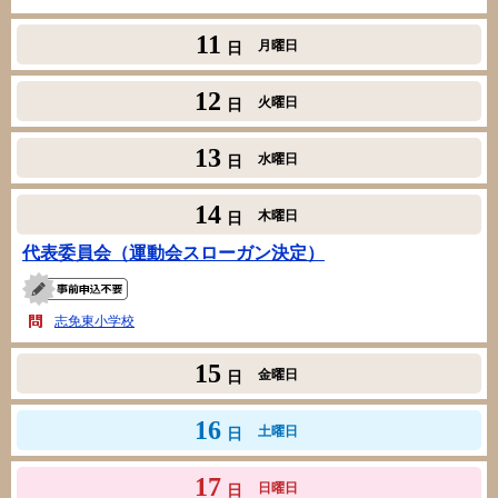
11
月曜日
日
12
火曜日
日
13
水曜日
日
14
木曜日
日
代表委員会（運動会スローガン決定）
志免東小学校
15
金曜日
日
16
土曜日
日
17
日曜日
日