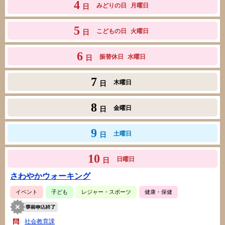
4
みどりの日
月曜日
日
5
こどもの日
火曜日
日
6
振替休日
水曜日
日
7
木曜日
日
8
金曜日
日
9
土曜日
日
10
日曜日
日
さわやかウォーキング
イベント
子ども
レジャー・スポーツ
健康・保健
社会教育課