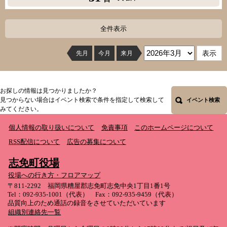
全件表示
先月
今月
来月
お探しの情報は見つかりましたか？
見つからない場合はイベント検索で条件を指定して検索して
イベント検索
みてください。
個人情報の取り扱いについて
免責事項
このホームページについて
RSS配信について
広告の募集について
志免町役場
役場への行き方・フロアマップ
〒811-2292 福岡県糟屋郡志免町志免中央1丁目1番1号
Tel：092-935-1001（代表） Fax：092-935-9459（代表）
品質向上のため通話の録音をさせていただいています
組織別連絡先一覧