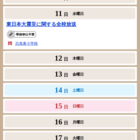
11
水曜日
日
東日本大震災に関する全校放送
志免東小学校
12
木曜日
日
13
金曜日
日
14
土曜日
日
15
日曜日
日
16
月曜日
日
17
火曜日
日