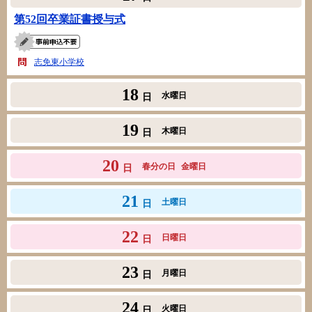
第52回卒業証書授与式
志免東小学校
18
水曜日
日
19
木曜日
日
20
春分の日
金曜日
日
21
土曜日
日
22
日曜日
日
23
月曜日
日
24
火曜日
日