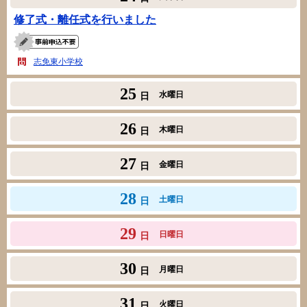
修了式・離任式を行いました
志免東小学校
25
水曜日
日
26
木曜日
日
27
金曜日
日
28
土曜日
日
29
日曜日
日
30
月曜日
日
31
火曜日
日