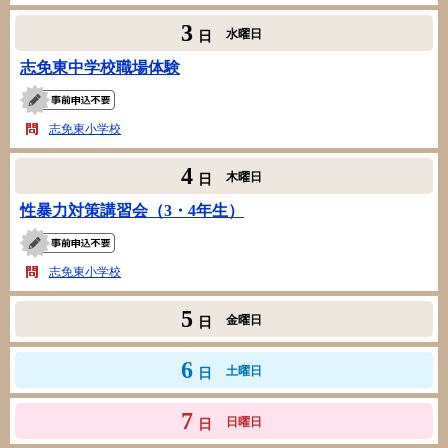
3
水曜日
日
志免東中学校職場体験
志免東小学校
4
木曜日
日
性暴力対策講習会（3・4年生）
志免東小学校
5
金曜日
日
6
土曜日
日
7
日曜日
日