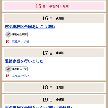
15
敬老の日
月曜日
日
16
火曜日
日
志免東校区合同あいさつ運動
志免東小学校
17
水曜日
日
道徳参観を行いました
志免東小学校
18
木曜日
日
19
金曜日
日
志免東校区合同あいさつ運動（最終日）