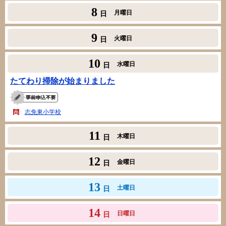
8
月曜日
日
9
火曜日
日
10
水曜日
日
たてわり掃除が始まりました
志免東小学校
11
木曜日
日
12
金曜日
日
13
土曜日
日
14
日曜日
日