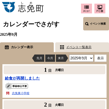
カレンダーでさがす
イベント検索
2025年9月
カレンダー表示
イベント一覧表示
先月
今月
来月
1
月曜日
日
給食が再開しました
志免東小学校
2
火曜日
日