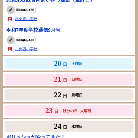
志免東小学校
令和7年度学校通信9月号
志免西小学校
20
土曜日
日
21
日曜日
日
22
月曜日
日
23
秋分の日
火曜日
日
24
水曜日
日
ポリッシャがやってきた！