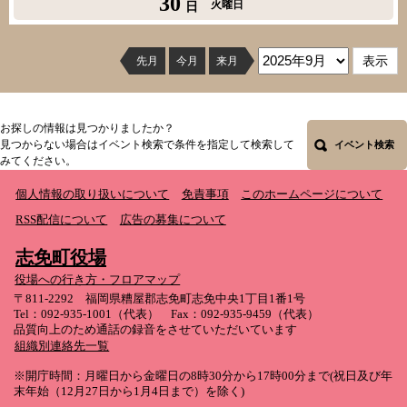
30
火曜日
日
先月
今月
来月
お探しの情報は見つかりましたか？
見つからない場合はイベント検索で条件を指定して検索して
イベント検索
みてください。
個人情報の取り扱いについて
免責事項
このホームページについて
RSS配信について
広告の募集について
志免町役場
役場への行き方・フロアマップ
〒811-2292 福岡県糟屋郡志免町志免中央1丁目1番1号
Tel：092-935-1001（代表） Fax：092-935-9459（代表）
品質向上のため通話の録音をさせていただいています
組織別連絡先一覧
※開庁時間：月曜日から金曜日の8時30分から17時00分まで(祝日及び年
末年始（12月27日から1月4日まで）を除く)