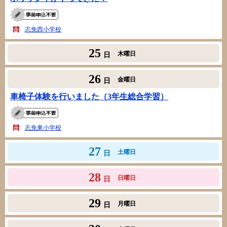
志免西小学校
25
木曜日
日
26
金曜日
日
車椅子体験を行いました（3年生総合学習）
志免東小学校
27
土曜日
日
28
日曜日
日
29
月曜日
日