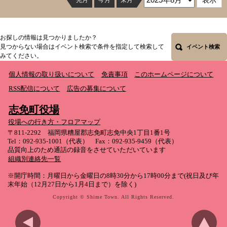
先月
今月
来月
お探しの情報は見つかりましたか？
見つからない場合はイベント検索で条件を指定して検索して
イベント検索
みてください。
個人情報の取り扱いについて
免責事項
このホームページについて
RSS配信について
広告の募集について
志免町役場
役場への行き方・フロアマップ
〒811-2292 福岡県糟屋郡志免町志免中央1丁目1番1号
Tel：092-935-1001（代表） Fax：092-935-9459（代表）
品質向上のため通話の録音をさせていただいています
組織別連絡先一覧
※開庁時間：月曜日から金曜日の8時30分から17時00分まで(祝日及び年
末年始（12月27日から1月4日まで）を除く)
Copyright © Shime Town. All Rights Reserved.